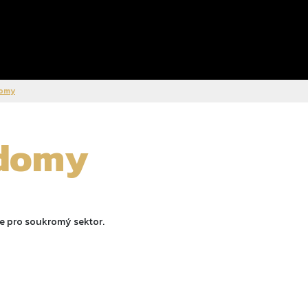
domy
 domy
ce pro soukromý sektor.