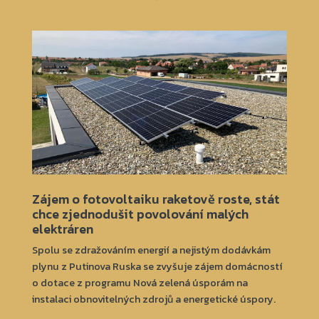
Zájem o fotovoltaiku raketově roste, stát
Č
chce zjednodušit povolování malých
t
elektráren
Po
Spolu se zdražováním energií a nejistým dodávkám
ži
plynu z Putinova Ruska se zvyšuje zájem domácností
ba
o dotace z programu Nová zelená úsporám na
55
instalaci obnovitelných zdrojů a energetické úspory.
so