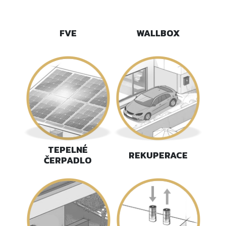
FVE
WALLBOX
TEPELNÉ
REKUPERACE
ČERPADLO