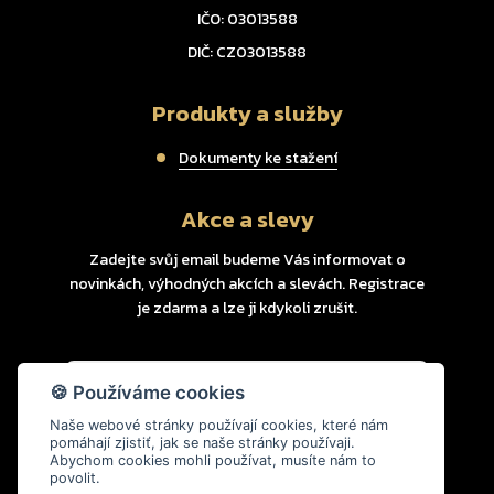
IČO: 03013588
DIČ: CZ03013588
Produkty a služby
Dokumenty ke stažení
Akce a slevy
Zadejte svůj email budeme Vás informovat o
novinkách, výhodných akcích a slevách. Registrace
je zdarma a lze ji kdykoli zrušit.
VLOŽIT EMAIL
🍪 Používáme cookies
Naše webové stránky používají cookies, které nám
pomáhají zjistiť, jak se naše stránky používaji.
© Watthouse 2022
Abychom cookies mohli používat, musíte nám to
Cookies
povolit.